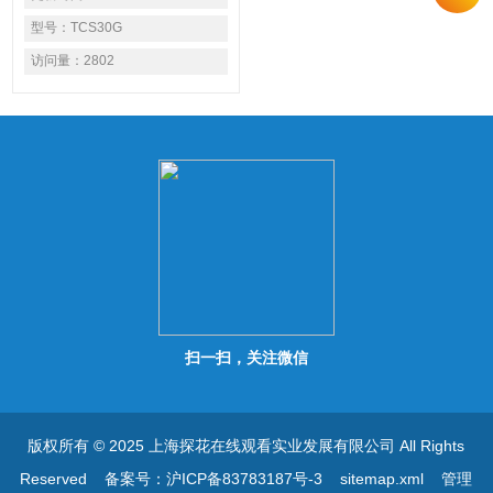
面尺寸：
350×520,500×750,800×1000mm●
型号：
TCS30G
适用于农贸批发市场称重计价
访问量：
2802
扫一扫，关注微信
版权所有 © 2025 上海探花在线观看实业发展有限公司 All Rights
Reserved
备案号：沪ICP备83783187号-3
sitemap.xml
管理