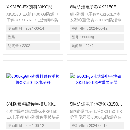
XK3150-EX朗科30KG防爆电子秤 XK3150-EX 上海朗科防爆电子秤价格
8吨防爆电子称XK3150EX本安型称重仪表
XK3150-EX朗科30KG防爆电
8吨防爆电子称XK3150EX本
子秤 XK3150-EX 上海朗科防
安型称重仪表 8000kg防爆称
爆电子秤价格 防爆电子衡器
防爆标志：本安型
更新时间：
2024-06-14
更新时间：
2024-06-12
是在常用电子衡器基础上，采
ExibllCT4/T5隔爆型
取降压，限流，隔离，密封以
型号：
ExiadllBT5复合型ExiallCT6防
型号：
8000kg
及光缆通讯等多种技术措施，
爆产品：防爆汽车衡，防爆小
访问量：
2202
访问量：
2343
消灭或阻断衡器内电气线路中
地磅，防爆台秤，防爆称重系
可能产生的引爆源（电气火
统，防爆套件 防爆模式：本
花，静电火花，高温...）从而
质安全型（本安型），隔爆
是电子衡器能安全可靠地在相
型，复合型
应的危险区域中工作。
6吨防爆料罐称重模块XK150-EX电子秤
5吨防爆电子地磅XK3150-EX称重显示器
6吨防爆料罐称重模块XK150-
5吨防爆电子地磅XK3150-EX
EX电子秤 6吨防爆称重模块是
称重显示器 5000kg防爆称在
一种新型的称重元件，它将称
防爆系统采用了本安型电路及
更新时间：
2024-06-12
更新时间：
2024-06-12
重传感器、负荷传递装置和安
隔爆型仪表显示器相结合的集