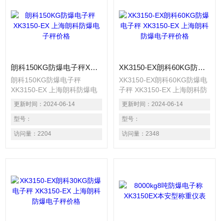
朗科150KG防爆电子秤XK3150-EX 上海朗科防爆电子秤价格
XK3150-EX朗科60KG防爆电子秤 XK3150-EX 上海朗科防爆电子秤价格
朗科150KG防爆电子秤
XK3150-EX朗科60KG防爆电
XK3150-EX 上海朗科防爆电
子秤 XK3150-EX 上海朗科防
子秤价格，防爆电子衡器是在
爆电子秤价格 防爆电子衡器
更新时间：
2024-06-14
更新时间：
2024-06-14
常用电子衡器基础上，采取降
是在常用电子衡器基础上，采
压，限流，隔离，密封以及光
型号：
取降压，限流，隔离，密封以
型号：
缆通讯等多种技术措施，消灭
及光缆通讯等多种技术措施，
访问量：
2204
访问量：
2348
或阻断衡器内电气线路中可能
消灭或阻断衡器内电气线路中
产生的引爆源（电气火花，静
可能产生的引爆源（电气火
电火花，高温...）从而是电子
花，静电火花，高温...）从而
衡器能安全可靠地在相应的危
是电子衡器能安全可靠地在相
险区域中工作。
应的危险区域中工作。