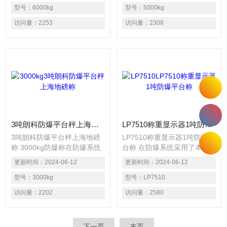
装连接件等部件组合在一起，
型号：
6000kg
成技术。可广泛使用于石油、
型号：
5000kg
可以非常方便地和各种形状的
化工、矿井、医药、部门。适
访问量：
2253
访问量：
2308
机械装置相连接，如滚道、平
用于化工行业中油漆、精细化
台、立罐、槽罐、料斗等。
工、制碱、农药等工矿企业的
物料称重；适用于医药制药行
业、食品行业等有防腐要求、
环境卫生要求的应用场合。
3吨朗科防爆平台秤上海地磅称
LP7510称重显示器1吨防爆平台称
3吨朗科防爆平台秤上海地磅
LP7510称重显示器1吨防爆平
称 3000kg防爆称在防爆系统
台称 在防爆系统采用了本安
采用了本安型电路及隔爆型仪
型电路及隔爆型仪表显示器相
更新时间：
2024-06-12
更新时间：
2024-06-12
表显示器相结合的集成技术。
结合的集成技术。可广泛使用
可广泛使用于石油、化工、矿
型号：
3000kg
于石油、化工、矿井、医药、
型号：
LP7510
井、医药、部门。适用于化工
部门。适用于化工行业中油
访问量：
2202
访问量：
2580
行业中油漆、精细化工、制
漆、精细化工、制碱、农药等
碱、农药等工矿企业的物料称
工矿企业的物料称重；适用于
重；适用于医药制药行业、食
医药制药行业、食品行业等有
下一页
末页